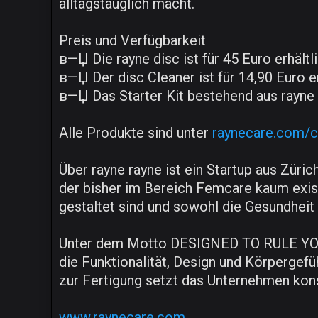
alltagstauglich macht.
Preis und Verfügbarkeit
в—Џ Die rayne disc ist für 45 Euro erhältli
в—Џ Der disc Cleaner ist für 14,90 Euro er
в—Џ Das Starter Kit bestehend aus rayne di
Alle Produkte sind unter
raynecare.com/co
Über rayne rayne ist ein Startup aus Zür
der bisher im Bereich Femcare kaum exist
gestaltet sind und sowohl die Gesundheit
Unter dem Motto DESIGNED TO RULE YOUR
die Funktionalität, Design und Körpergefüh
zur Fertigung setzt das Unternehmen kons
www.raynecare.com