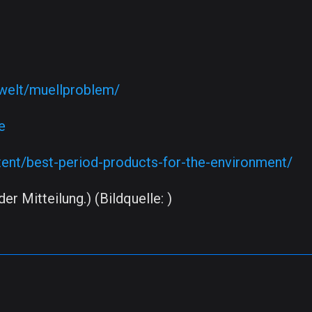
welt/muellproblem/
e
tent/best-period-products-for-the-environment/
er Mitteilung.) (Bildquelle: )