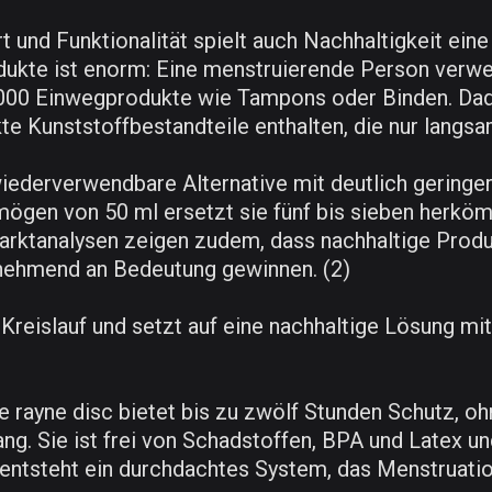
 und Funktionalität spielt auch Nachhaltigkeit eine
ukte ist enorm: Eine menstruierende Person verwe
.000 Einwegprodukte wie Tampons oder Binden. Dad
e Kunststoffbestandteile enthalten, die nur langs
 wiederverwendbare Alternative mit deutlich gering
ögen von 50 ml ersetzt sie fünf bis sieben herkö
arktanalysen zeigen zudem, dass nachhaltige Prod
nehmend an Bedeutung gewinnen. (2)
Kreislauf und setzt auf eine nachhaltige Lösung mi
Die rayne disc bietet bis zu zwölf Stunden Schutz, 
ng. Sie ist frei von Schadstoffen, BPA und Latex u
r entsteht ein durchdachtes System, das Menstruatio