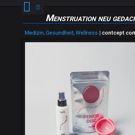
Menstruation neu gedac
Medizin, Gesundheit, Wellness
|
contcept co