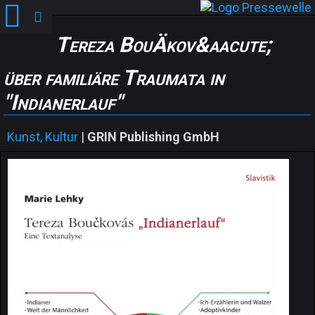
Tereza BouÄkov&aacute;
über familiäre Traumata in
"Indianerlauf"
Kunst, Kultur
|
GRIN Publishing GmbH