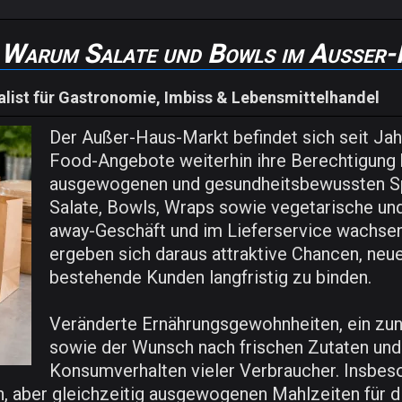
 Warum Salate und Bowls im Außer
list für Gastronomie, Imbiss & Lebensmittelhandel
Der Außer-Haus-Markt befindet sich seit Ja
Food-Angebote weiterhin ihre Berechtigung h
ausgewogenen und gesundheitsbewussten Spe
Salate, Bowls, Wraps sowie vegetarische und
away-Geschäft und im Lieferservice wachsen
ergeben sich daraus attraktive Chancen, neu
bestehende Kunden langfristig zu binden.
Veränderte Ernährungsgewohnheiten, ein z
sowie der Wunsch nach frischen Zutaten und
Konsumverhalten vieler Verbraucher. Insbeso
n, aber gleichzeitig ausgewogenen Mahlzeiten für 