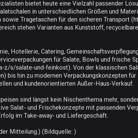
alisten bietet heute eine Vielzahl passender Lös
latschalen in unterschiedlichen Größen und Materi
 sowie Tragetaschen für den sicheren Transport (
eich stehen Varianten aus Kunststoff, recycelbare
omie, Hotellerie, Catering, Gemeinschaftsverpflegun
rviceverpackungen für Salate, Bowls und frische S
z/s/salate-und-feinkost). Von der klassischen Sal
n) bis hin zu modernen Verpackungskonzepten für 
ellen und kundenorientierten Außer-Haus-Verkauf.
Speisen sind längst kein Nischenthema mehr, sonde
ve Salat- und Frischekonzepte mit passenden Ver
Erfolg im Take-away- und Liefergeschäft.
er Mitteilung.) (Bildquelle: )