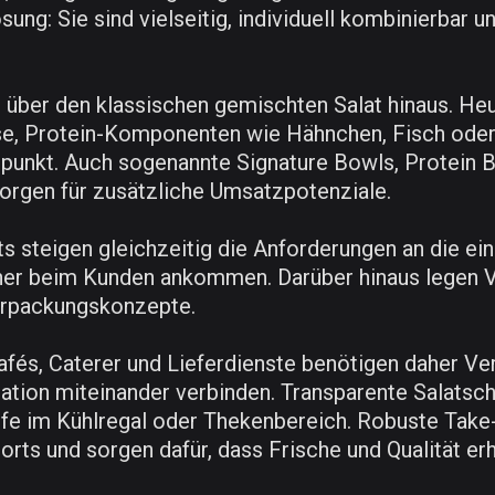
ösung: Sie sind vielseitig, individuell kombinierbar 
über den klassischen gemischten Salat hinaus. Heu
, Protein-Komponenten wie Hähnchen, Fisch oder p
punkt. Auch sogenannte Signature Bowls, Protein B
rgen für zusätzliche Umsatzpotenziale.
steigen gleichzeitig die Anforderungen an die ei
tsicher beim Kunden ankommen. Darüber hinaus lege
erpackungskonzepte.
fés, Caterer und Lieferdienste benötigen daher Ver
tion miteinander verbinden. Transparente Salatscha
ufe im Kühlregal oder Thekenbereich. Robuste Tak
ts und sorgen dafür, dass Frische und Qualität erh