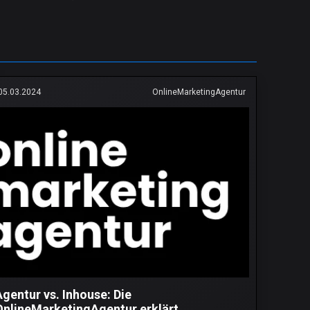
05.03.2024
OnlineMarketingAgentur
Agentur vs. Inhouse: Die
OnlineMarketingAgentur erklärt