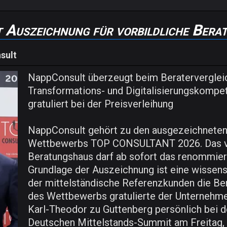
 Auszeichnung für vorbildliche Bera
sult
NappConsult überzeugt beim Beratervergle
Transformations- und Digitalisierungskompet
gratuliert bei der Preisverleihung
NappConsult gehört zu den ausgezeichnete
Wettbewerbs TOP CONSULTANT 2026. Das vo
Beratungshaus darf ab sofort das renommie
Grundlage der Auszeichnung ist eine wissens
der mittelständische Referenzkunden die Be
des Wettbewerbs gratulierte der Unternehmer
Karl-Theodor zu Guttenberg persönlich bei 
Deutschen Mittelstands-Summit am Freitag, 2