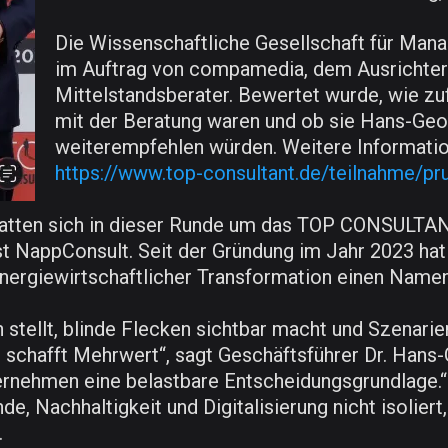
Die Wissenschaftliche Gesellschaft für Ma
im Auftrag von compamedia, dem Ausrichte
Mittelstandsberater. Bewertet wurde, wie z
mit der Beratung waren und ob sie Hans-Ge
weiterempfehlen würden. Weitere Information
https://www.top-consultant.de/teilnahme/pru
atten sich in dieser Runde um das TOP CONSULTAN
ist NappConsult. Seit der Gründung im Jahr 2023 ha
 energiewirtschaftlicher Transformation einen Name
en stellt, blinde Flecken sichtbar macht und Szenar
 schafft Mehrwert“, sagt Geschäftsführer Dr. Hans
nehmen eine belastbare Entscheidungsgrundlage.“ 
 Nachhaltigkeit und Digitalisierung nicht isoliert,
.