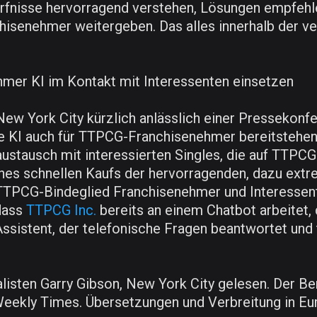
rfnisse hervorragend verstehen, Lösungen empfehl
enehmer weitergeben. Das alles innerhalb der vertr
mer KI im Kontakt mit Interessenten einsetzen
New York City kürzlich anlässlich einer Pressekonf
te KI auch für TTPCG-Franchisenehmer bereitstehe
stausch mit interessierten Singles, die auf TTPCG-
nes schnellen Kaufs der hervorragenden, dazu ext
TTPCG-Bindeglied Franchisenehmer und Interessent
dass
TTPCG Inc.
bereits an einem Chatbot arbeitet,
r Assistent, der telefonische Fragen beantwortet un
isten Garry Gibson, New York City gelesen. Der Ber
eekly Times. Übersetzungen und Verbreitung in Eu