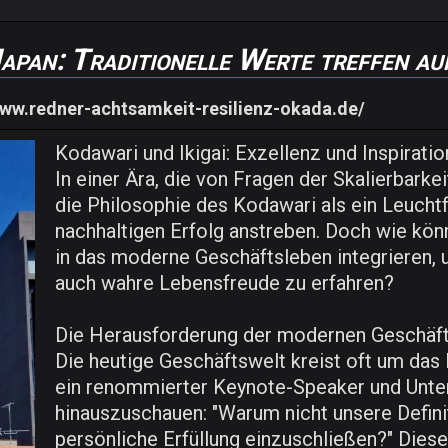
Japan: Traditionelle Werte treffen a
www.redner-achtsamkeit-resilienz-okada.de/
Kodawari und Ikigai: Exzellenz und Inspirat
In einer Ära, die von Fragen der Skalierbarkei
die Philosophie des Kodawari als ein Leuchtf
nachhaltigen Erfolg anstreben. Doch wie kön
in das moderne Geschäftsleben integrieren, 
auch wahre Lebensfreude zu erfahren?
Die Herausforderung der modernen Geschäf
Die heutige Geschäftswelt kreist oft um das 
ein renommierter Keynote-Speaker und Untern
hinauszuschauen: "Warum nicht unsere Definit
persönliche Erfüllung einzuschließen?" Dies