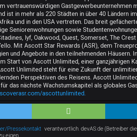
nem vertrauenswürdigen Gastgewerbeunternehmen mi
nd ist in mehr als 220 Städten in über 40 Ländern im
Afrika und in den USA vertreten. Das breit gefäche
gige Seniorenwohnungen sowie Studentenwohnunge
tadines, lyf, Oakwood, Quest, Somerset, The Crest 
 Yello. Mit Ascott Star Rewards (ASR), dem Treuep
egien und Angebote in den teilnehmenden Häusern. In
 Start von Ascott Unlimited, einer ganzjährigen K
Ascott Unlimited steht für eine Zukunft der unlimit
dernden Perspektiven des Reisens. Ascott Unlimite
 für das nächste Wachstumskapitel als globales G
iscoverasr.com/ascottunlimited.
er/Pressekontakt
verantwortlich. devAS.de (Betreiber die
zu eigen.