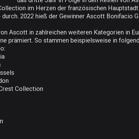
das dritte Jahr in Folge in den Reihen von A
ollection im Herzen der französischen Hauptstadt 
durch. 2022 hieß der Gewinner Ascott Bonifacio Glo
 Ascott in zahlreichen weiteren Kategorien in Eur
bene prämiert. So stammen beispielsweise in folgen
o:
ia
n
ussels
ndon
Crest Collection
wn