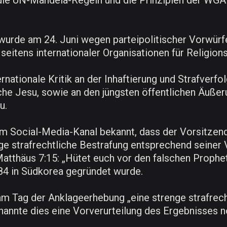
die UN-Mandela-Regeln und die Prinzipien der WGAD
 wurde am 24. Juni wegen parteipolitischer Vorwü
itens internationaler Organisationen für Religionsf
rnationale Kritik an der Inhaftierung und Strafverf
che Jesu, sowie an den jüngsten öffentlichen Äuße
u.
em Social-Media-Kanal bekannt, dass der Vorsitzen
ge strafrechtliche Bestrafung entsprechend seiner 
atthäus 7:15: „Hütet euch vor den falschen Prophet
84 in Südkorea gegründet wurde.
 Tag der Anklageerhebung „eine strenge strafrecht
e nannte dies eine Vorverurteilung des Ergebnisses