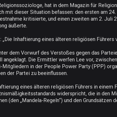
 Religionssoziologe, hat in dem Magazin für Religi
ich mit dieser Situation befassen: den ersten am 24.
tnahme kritisierte, und einen zweiten am 2. Juli 202
ong äußerte.
: „Die Inhaftierung eines älteren religiösen Führers
 unter dem Vorwurf des Verstoßes gegen das Part
l angeklagt. Die Ermittler werfen Lee vor, zwischen
i-Mitgliedern in der People Power Party (PPP) orga
n der Partei zu beeinflussen.
aftierung eines älteren religiösen Führers in einem 
ltnismäßigkeitsstandards widerspricht, die in den 
nen (den „Mandela-Regeln“) und den Grundsätzen de