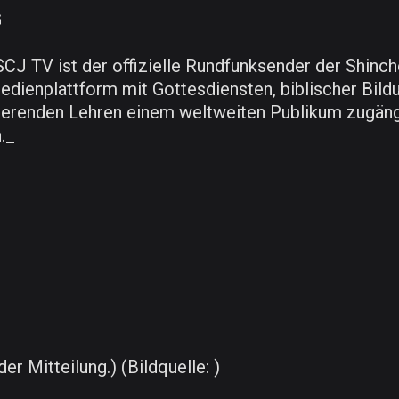
G
 SCJ TV ist der offizielle Rundfunksender der Shin
dienplattform mit Gottesdiensten, biblischer Bildun
asierenden Lehren einem weltweiten Publikum zugän
._
er Mitteilung.) (Bildquelle: )