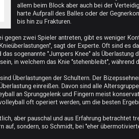
allem beim Block aber auch bei der Verteidi
harte Aufprall des Balles oder der Gegnerko
bis hin zu Frakturen.
i gegen zwei Spieler antreten, gibt es weniger Kon
nieüberlastungen", sagt der Experte. Oft sind es d
 das sogenannte "Jumpers Knee" als Überlastung de
ein, in welchem das Knie "stehenbleibt", während de
 sind Überlastungen der Schultern. Der Bizepssehn
berlastung einreißen. Davon sind alle Altersgruppe
eyball an Sprunggelenk und Fingern meist konserva
olleyball oft operiert werden, um die besten Ergebn
itlich, aber pauschal und aus Erfahrung betrachtet t
n auf, sondern, so Schmidt, bei "eher übermotiviert