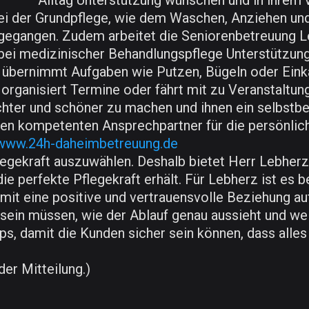
Alltag Unterstützung wünschen und in ihrem 
i der Grundpflege, wie dem Waschen, Anziehen und E
gegangen. Zudem arbeitet die Seniorenbetreuung L
ei medizinischer Behandlungspflege Unterstützung 
 übernimmt Aufgaben wie Putzen, Bügeln oder Eink
organisiert Termine oder fährt mit zu Veranstaltun
chter und schöner zu machen und ihnen ein selbstb
en kompetenten Ansprechpartner für die persönlic
/www.24h-daheimbetreuung.de
flegekraft auszuwählen. Deshalb bietet Herr Lebher
die perfekte Pflegekraft erhält. Für Lebherz ist es 
mit eine positive und vertrauensvolle Beziehung a
t sein müssen, wie der Ablauf genau aussieht und w
, damit die Kunden sicher sein können, dass alles 
der Mitteilung.)