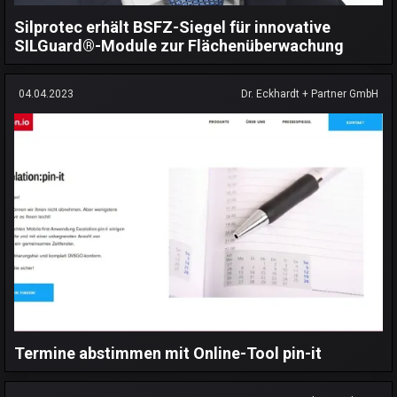
Silprotec erhält BSFZ-Siegel für innovative
SILGuard®-Module zur Flächenüberwachung
04.04.2023
Dr. Eckhardt + Partner GmbH
Termine abstimmen mit Online-Tool pin-it