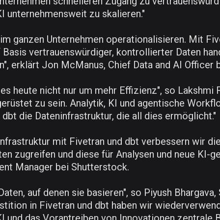
nternehmen schnelleren Zugang zu vertrauenswürdig
KI unternehmensweit zu skalieren."
KI im ganzen Unternehmen operationalisieren. Mit F
Basis vertrauenswürdiger, kontrollierter Daten han
 erklärt Jon McManus, Chief Data and AI Officer b
 es heute nicht nur um mehr Effizienz", so Lakshmi 
gerüstet zu sein. Analytik, KI und agentische Workf
t die Dateninfrastruktur, die all dies ermöglicht."
nfrastruktur mit Fivetran und dbt verbessern wir d
ten zugreifen und diese für Analysen und neue KI-g
ent Manager bei Shutterstock.
Daten, auf denen sie basieren", so Piyush Bhargava, 
estition in Fivetran und dbt haben wir wiederverwe
 KI und das Vorantreiben von Innovationen zentrale 