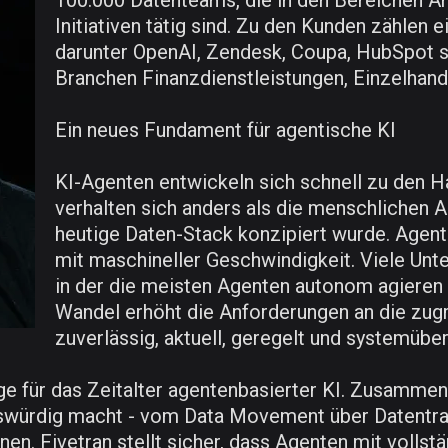
100.000 Datenteams, die in den Bereichen Ana
Initiativen tätig sind. Zu den Kunden zählen
darunter OpenAI, Zendesk, Coupa, HubSpot 
Branchen Finanzdienstleistungen, Einzelhand
Ein neues Fundament für agentische KI
KI-Agenten entwickeln sich schnell zu den 
verhalten sich anders als die menschlichen A
heutige Daten-Stack konzipiert wurde. Agente
mit maschineller Geschwindigkeit. Viele Un
in der die meisten Agenten autonom agieren 
Wandel erhöht die Anforderungen an die zug
zuverlässig, aktuell, geregelt und systemüber
age für das Zeitalter agentenbasierter KI. Zusamme
enswürdig macht - vom Data Movement über Datentra
n. Fivetran stellt sicher, dass Agenten mit vollstä