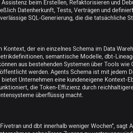
e Assistenz beim Erstellen, Refaktorisieren und D
ießlich Datenherkunft, Tests, Verträgen und definie
rlässige SQL-Generierung, die die tatsächliche Str
en Kontext, der ein einzelnes Schema im Data War
Metrikdefinitionen, semantische Modelle, dbt-Line
e können aus bestehenden Systemen über Tools wie
öffentlicht werden. Agents Schema ist mit jedem D
s bietet Unternehmen eine kundeneigene Kontext-E
unktioniert, die Token-Effizienz durch reichhaltige
entensysteme überflüssig macht.
 Fivetran und dbt innerhalb weniger Wochen", sagt A