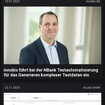
10.01.2023
innobis AG
innobis führt bei der NBank Testautomatisierung
für das Generieren komplexer Testdaten ein
22.11.2023
InLoox GmbH