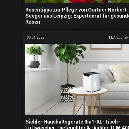
Rosentipps zur Pflege von Gärtner Norbert
Seeger aus Leipzig: Expertenrat für gesund
Rosen
05.01.2023
PEARL Gmb
Sichler Haushaltsgeräte 3in1-XL-Tisch-
Luftwäscher, -befeuchter & -kühler TLW-40