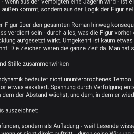
 wenn aus der Verfolgten eine Jägerin wird - ist ei
on außen kommt, sondern aus der Logik der Figur sel
der Figur über den gesamten Roman hinweg konsequ
 verdient sein - durch alles, was die Figur vorher e
cklung aufgesetzt wirkt. Umgekehrt ist kaum etwas
nt: Die Zeichen waren die ganze Zeit da. Man hat si
nd Stille zusammenwirken
sdynamik bedeutet nicht ununterbrochenes Tempo. I
evor etwas eskaliert. Spannung durch Verfolgung e
 dem der Abstand wächst, und dem, in dem er wiede
is auszeichnet:
unden, sondern als Aufladung - weil Lesende wissen
 wenn er nicht direkt auftritt - durch seine Wirkung