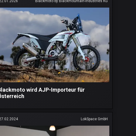
22.01.2026
Blackmoto by Blackmountain-industries KG
Blackmoto wird AJP-Importeur für
Österreich
27.02.2024
LokSpace GmbH