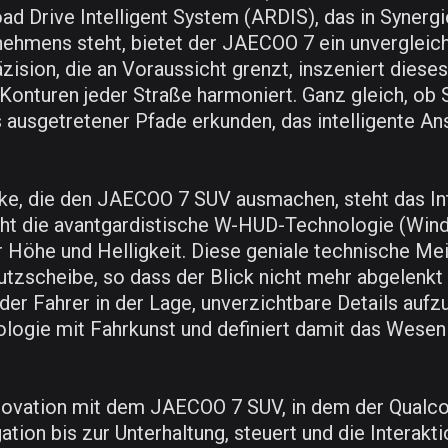
d Drive Intelligent System (ARDIS), das in Synerg
ehmens steht, bietet der JAECOO 7 ein unvergleich
äzision, die an Voraussicht grenzt, inszeniert dies
Konturen jeder Straße harmoniert. Ganz gleich, ob 
 ausgetretener Pfade erkunden, das intelligente A
, die den JAECOO 7 SUV ausmachen, steht das Intel
teht die avantgardistische W-HUD-Technologie (Win
er Höhe und Helligkeit. Diese geniale technische Mei
utzscheibe, so dass der Blick nicht mehr abgelenk
 der Fahrer in der Lage, unverzichtbare Details auf
logie mit Fahrkunst und definiert damit das Wesen e
nnovation mit dem JAECOO 7 SUV, in dem der Qualc
gation bis zur Unterhaltung, steuert und die Inter