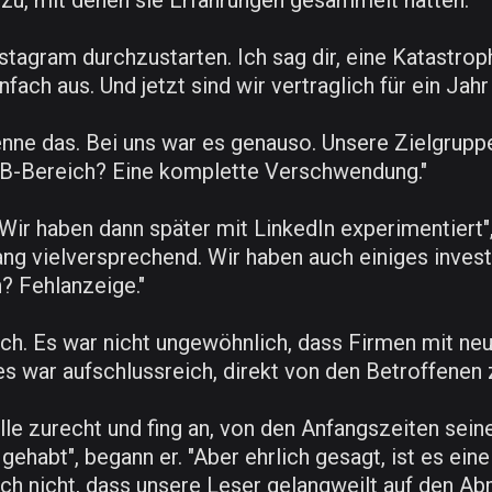
zu, mit denen sie Erfahrungen gesammelt hatten.
tagram durchzustarten. Ich sag dir, eine Katastroph
ach aus. Und jetzt sind wir vertraglich für ein Jah
nne das. Bei uns war es genauso. Unsere Zielgruppe
2B-Bereich? Eine komplette Verschwendung."
Wir haben dann später mit LinkedIn experimentiert"
g vielversprechend. Wir haben auch einiges investi
? Fehlanzeige."
usch. Es war nicht ungewöhnlich, dass Firmen mit n
s war aufschlussreich, direkt von den Betroffenen 
le zurecht und fing an, von den Anfangszeiten sein
ehabt", begann er. "Aber ehrlich gesagt, ist es ei
auch nicht, dass unsere Leser gelangweilt auf den Ab