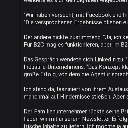
wendete es sich den digitalen Angeboten 
"Wir haben versucht, mit Facebook und Ins
"Die versprochenen Ergebnisse blieben einf
Der andere nickte zustimmend. "Ja, ich ke
Für B2C mag es funktionieren, aber im B
Das Gespräch wendete sich LinkedIn zu. "
Industrie-Unternehmens. "Das Konzept klan
große Erfolg, von dem die Agentur sprach
Ich stand da, fasziniert von ihrem Austa
manchmal auf Hindernisse stießen. Aber e
Der Familienunternehmer rückte seine Bril
haben wir mit unserem Newsletter Erfolg g
frische Inhalte zu liefern. Ich möchte ja 