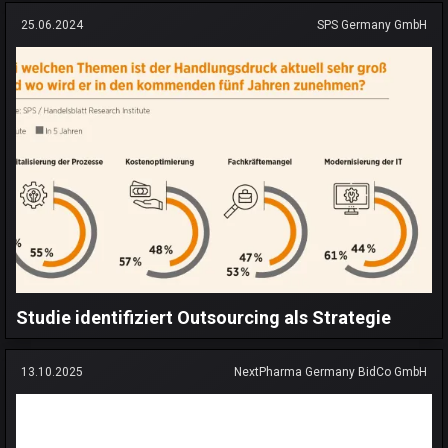
25.06.2024
SPS Germany GmbH
Studie identifiziert Outsourcing als Strategie
13.10.2025
NextPharma Germany BidCo GmbH