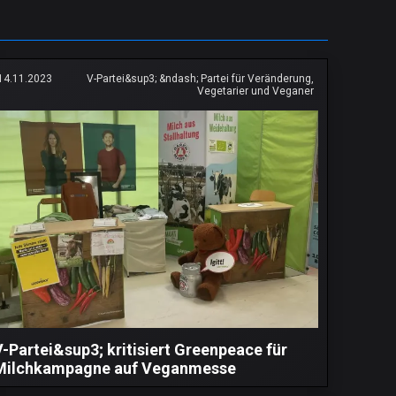
14.11.2023
V-Partei&sup3; &ndash; Partei für Veränderung,
Vegetarier und Veganer
V-Partei&sup3; kritisiert Greenpeace für
Milchkampagne auf Veganmesse