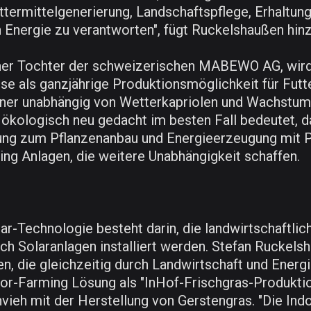
termittelgenerierung, Landschaftspflege, Erhaltung
 Energie zu verantworten", fügt Ruckelshaußen hinz
Tochter der schweizerischen MABEWO AG, wird e
se als ganzjährige Produktionsmöglichkeit für Futt
ner unabhängig von Wetterkapriolen und Wachstums
 ökologisch neu gedacht im besten Fall bedeutet,
g zum Pflanzenanbau und Energieerzeugung mit Pho
ng Anlagen, die weitere Unabhängigkeit schaffen.
lar-Technologie besteht darin, die landwirtschaftli
ch Solaranlagen installiert werden. Stefan Ruckels
men, die gleichzeitig durch Landwirtschaft und Ene
oor-Farming Lösung als "InHof-Frischgras-Produktion"
nvieh mit der Herstellung von Gerstengras. "Die In