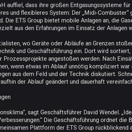
 auffiel, dass ihre großen Entgasungssysteme für
eres und flexibleres System: Der „Midi-Combuster“
. Die ETS Group bietet mobile Anlagen an, die Gase
ezielt aus den Erfahrungen im Einsatz der Anlagen w
alisten, wo Geräte oder Abläufe an Grenzen stoßen
nik und Geschäftsführung ein. Dort wird sortiert, w
er Prozessprojekte angestoßen werden. Nach Eins
en, wenn etwas im Ablauf unnötig kompliziert war o
legen aus dem Feld und der Technik diskutiert. Schn
aufhin der Ablauf geändert und dauerhaft vereinfac
ngen
ionsklima“, sagt Geschäftsführer David Wendel. „Id
erbesserungen.“ Die Geschäftsführung ordnet die B
meinsamen Plattform der ETS Group rückblickend a