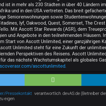
nd ist in mehr als 230 Städten in über 40 Ländern im
Afrika und in den USA vertreten. Das breit gefäche
gige Seniorenwohnungen sowie Studentenwohnunge
tadines, lyf, Oakwood, Quest, Somerset, The Crest 
 Yello. Mit Ascott Star Rewards (ASR), dem Treuep
egien und Angebote in den teilnehmenden Häusern. In
 Start von Ascott Unlimited, einer ganzjährigen K
Ascott Unlimited steht für eine Zukunft der unlimit
dernden Perspektiven des Reisens. Ascott Unlimite
 für das nächste Wachstumskapitel als globales G
iscoverasr.com/ascottunlimited.
er/Pressekontakt
verantwortlich. devAS.de (Betreiber die
zu eigen.