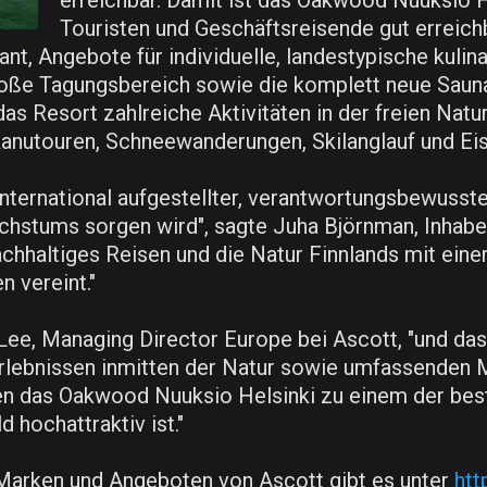
erreichbar. Damit ist das Oakwood Nuuksio He
Touristen und Geschäftsreisende gut erreich
nt, Angebote für individuelle, landestypische kuli
roße Tagungsbereich sowie die komplett neue Saun
das Resort zahlreiche Aktivitäten in der freien Natu
Kanutouren, Schneewanderungen, Skilanglauf und Ei
 international aufgestellter, verantwortungsbewusst
achstums sorgen wird", sagte Juha Björnman, Inhabe
achhaltiges Reisen und die Natur Finnlands mit ein
 vereint."
Lee, Managing Director Europe bei Ascott, "und da
lebnissen inmitten der Natur sowie umfassenden M
 das Oakwood Nuuksio Helsinki zu einem der beste
 hochattraktiv ist."
 Marken und Angeboten von Ascott gibt es unter
htt