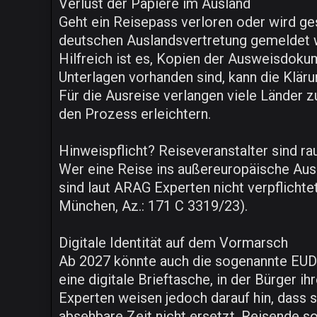
Verlust der Papiere im Ausland
Geht ein Reisepass verloren oder wird ges
deutschen Auslandsvertretung gemeldet w
Hilfreich ist es, Kopien der Ausweisdoku
Unterlagen vorhanden sind, kann die Klä
Für die Ausreise verlangen viele Länder 
den Prozess erleichtern.
Hinweispflicht? Reiseveranstalter sind ra
Wer eine Reise ins außereuropäische Ausla
sind laut ARAG Experten nicht verpflicht
München, Az.: 171 C 3319/23).
Digitale Identität auf dem Vormarsch
Ab 2027 könnte auch die sogenannte EUDI-W
eine digitale Brieftasche, in der Bürger
Experten weisen jedoch darauf hin, dass
absehbare Zeit nicht ersetzt. Reisende so