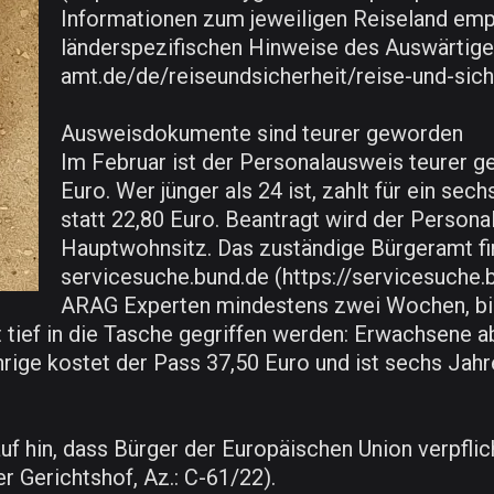
Informationen zum jeweiligen Reiseland empfi
länderspezifischen Hinweise des Auswärtig
amt.de/de/reiseundsicherheit/reise-und-sich
Ausweisdokumente sind teurer geworden
Im Februar ist der Personalausweis teurer ge
Euro. Wer jünger als 24 ist, zahlt für ein s
statt 22,80 Euro. Beantragt wird der Perso
Hauptwohnsitz. Das zuständige Bürgeramt fi
servicesuche.bund.de (https://servicesuche.b
ARAG Experten mindestens zwei Wochen, bi
tief in die Tasche gegriffen werden: Erwachsene ab
rige kostet der Pass 37,50 Euro und ist sechs Jahr
 hin, dass Bürger der Europäischen Union verpflich
 Gerichtshof, Az.: C-61/22).