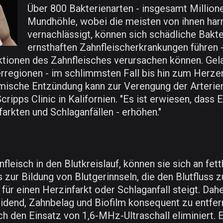
Über 800 Bakterienarten - insgesamt Million
Mundhöhle, wobei die meisten von ihnen har
vernachlässigt, können sich schädliche Bakt
ernsthaften Zahnfleischerkrankungen führen -
ktionen des Zahnfleisches verursachen können. Gela
rregionen - im schlimmsten Fall bis hin zum Herze
ische Entzündung kann zur Verengung der Arterien 
Scripps Clinic in Kalifornien. "Es ist erwiesen, dass
arkten und Schlaganfällen - erhöhen."
eisch in den Blutkreislauf, können sie sich an fett
s zur Bildung von Blutgerinnseln, die den Blutflus
für einen Herzinfarkt oder Schlaganfall steigt. D
eidend, Zahnbelag und Biofilm konsequent zu entfer
ch den Einsatz von 1,6-MHz-Ultraschall eliminiert. 