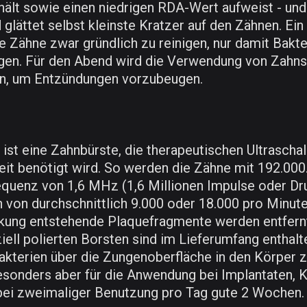
ält sowie einen niedrigen RDA-Wert aufweist - und 
lättet selbst kleinste Kratzer auf den Zähnen. Ein 
ie Zähne zwar gründlich zu reinigen, nur damit Bak
gen. Für den Abend wird die Verwendung von Zahnse
n, um Entzündungen vorzubeugen.
 eine Zahnbürste, die therapeutischen Ultraschall 
heit benötigt wird. So werden die Zähne mit 192.0
Frequenz von 1,6 MHz (1,6 Millionen Impulse oder D
n von durchschnittlich 9.000 oder 18.000 pro Minut
irkung entstehende Plaquefragmente werden entfern
iell polierten Borsten sind im Lieferumfang enthalte
n Bakterien über die Zungenoberfläche in den Körp
besonders aber für die Anwendung bei Implantaten, 
 bei zweimaliger Benutzung pro Tag gute 2 Wochen.