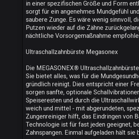
in einer spezifischen Größe und Form enth
sorgt für ein angenehmes Mundgefühl und g
saubere Zunge. Es wäre wenig sinnvoll, d
Putzen wieder auf die Zähne zurückgelan
nächtliche Vorsorgemaßnahme empfohle
Ultraschallzahnbürste Megasonex
Die MEGASONEX® Ultraschallzahnbürste ist
Sie bietet alles, was für die Mundgesund
gründlich reinigt. Dies entspricht einer 
sorgen sanfte, optionale Schallvibratione
Speiseresten und durch die Ultraschallw
weich und mittel - mit abgerundeten, spez
Zungenreiniger hilft, das Eindringen vo
Technologie ist für fast jeden geeignet, 
Zahnspangen. Einmal aufgeladen hält sie