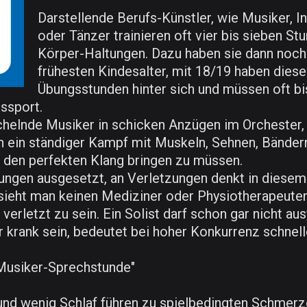
Darstellende Berufs-Künstler, wie Musiker, I
oder Tänzer trainieren oft vier bis sieben S
Körper-Haltungen. Dazu haben sie dann noch 
frühesten Kindesalter, mit 18/19 haben dies
Übungsstunden hinter sich und müssen oft bis
ssport.
helnde Musiker in schicken Anzügen im Orchester, 
uch ein ständiger Kampf mit Muskeln, Sehnen, Bände
 den perfekten Klang bringen zu müssen.
ungen ausgesetzt, an Verletzungen denkt in diesem 
sieht man keinen Mediziner oder Physiotherapeuten,
verletzt zu sein. Ein Solist darf schon gar nicht au
r krank sein, bedeutet bei hoher Konkurrenz schnelle
"Musiker-Sprechstunde"
 und wenig Schlaf führen zu spielbedingten Schmerzen