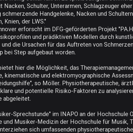
t Nacken, Schulter, Unterarmen, Schlagzeuger ehe
ig schmerzende Handgelenke, Nacken und Schultern
 Knien, der LWS."
over erforscht im DFG-geförderten Projekt "PA.H|
sikoprofilen und prädiktiven Modellen durch kunstlic
 und die Ursachen für das Auftreten von Schmerzen
p bei Step aufgebaut worden.
bietet hier die Möglichkeit, das Therapiemanagemen
che, kinematische und elektromyographische Assessm
idungshilfe", so Möller. Physiotherapeutische, ärz
are und potentielle Risiko-Faktoren zu analysieren
 abgeleitet.
ker-Sprechstunde" im INAPO an der Hochschule Os
ie und Musiker-Medizin der Hochschule für Musik,
 unterziehen sich umfassenden physiotherapeutisc