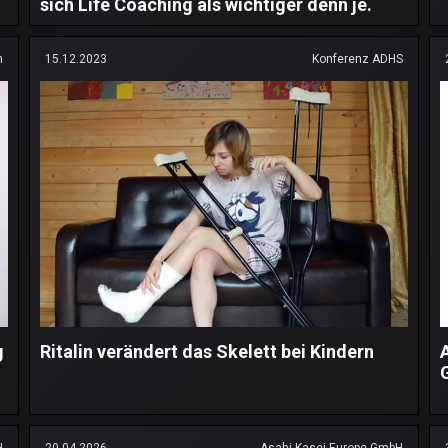
sich Life Coaching als wichtiger denn je.
n
15.12.2023
Konferenz ADHS
g
Ritalin verändert das Skelett bei Kindern