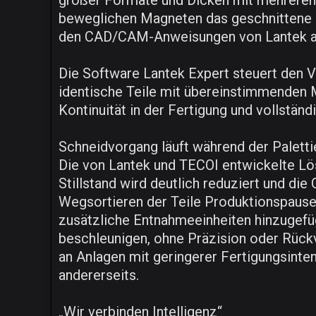
großer Formate und Dicken mit mehreren 
beweglichen Magneten das geschnittene M
den CAD/CAM-Anweisungen von Lantek au
Die Software Lantek Expert steuert den V
identische Teile mit übereinstimmenden 
Kontinuität in der Fertigung und vollstän
Schneidvorgang läuft während der Paletti
Die von Lantek und TECOI entwickelte Lös
Stillstand wird deutlich reduziert und d
Wegsortieren der Teile Produktionspause
zusätzliche Entnahmeeinheiten hinzugefüg
beschleunigen, ohne Präzision oder Rückv
an Anlagen mit geringerer Fertigungsinte
andererseits.
„Wir verbinden Intelligenz“