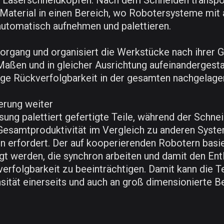
Laserschneidköpfen. Nach dem Schneiden transport
aterial in einen Bereich, wo Robotersysteme mit a
tomatisch aufnehmen und palettieren.
organg und organisiert die Werkstücke nach ihrer 
Maßen und in gleicher Ausrichtung aufeinandergesta
dige Rückverfolgbarkeit in der gesamten nachgelager
erung weiter
ung palettiert gefertigte Teile, während der Schnei
ie Gesamtproduktivität im Vergleich zu anderen Sys
n erfordert. Der auf kooperierenden Robotern basi
t werden, die synchron arbeiten und damit den Ent
erfolgbarkeit zu beeinträchtigen. Damit kann die 
nsität einerseits und auch an groß dimensionierte 