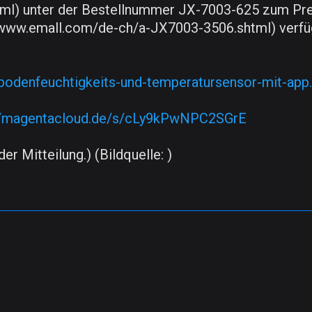
ml) unter der Bestellnummer JX-7003-625 zum Prei
//www.emall.com/de-ch/a-JX7003-3506.shtml) verfü
bodenfeuchtigkeits-und-temperatursensor-mit-app
//magentacloud.de/s/cLy9kPwNPC2SGrE
er Mitteilung.) (Bildquelle: )