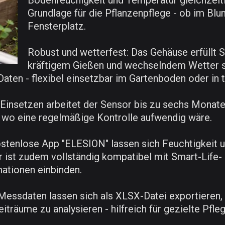
Bodenfeuchigkeit und Temperatur gleichzeitig
Grundlage für die Pflanzenpflege - ob im B
Fensterplatz.
Robust und wetterfest: Das Gehäuse erfüllt 
kräftigem Gießen und wechselndem Wetter st
 Daten - flexibel einsetzbar im Gartenboden oder in 
insetzen arbeitet der Sensor bis zu sechs Monate 
 wo eine regelmäßige Kontrolle aufwendig wäre.
stenlose App "ELESION" lassen sich Feuchtigkeit u
r ist zudem vollständig kompatibel mit Smart-Life
ationen einbinden.
 Messdaten lassen sich als XLSX-Datei exportieren,
räume zu analysieren - hilfreich für gezielte Pfl