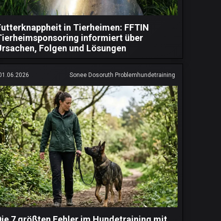
Futterknappheit in Tierheimen: FFTIN
Tierheimsponsoring informiert über
Ursachen, Folgen und Lösungen
01.06.2026
Sonee Dosoruth Problemhundetraining
Die 7 größten Fehler im Hundetraining mit