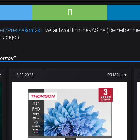
er/Pressekontakt
verantwortlich. devAS.de (Betreiber die
zu eigen.
kation"
e
12.03.2025
PR Müllers