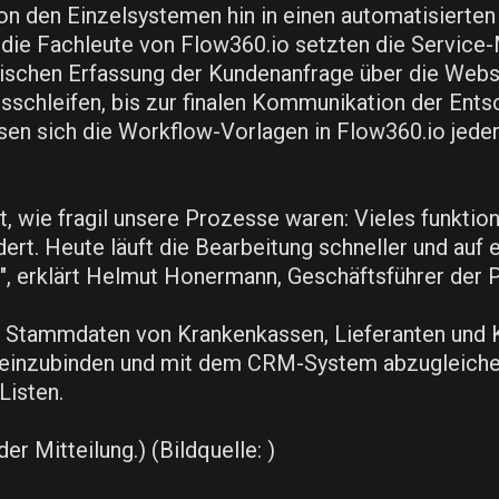
 den Einzelsystemen hin in einen automatisierte
ie Fachleute von Flow360.io setzten die Service-M
schen Erfassung der Kundenanfrage über die Websit
chleifen, bis zur finalen Kommunikation der Ents
ssen sich die Workflow-Vorlagen in Flow360.io jede
 wie fragil unsere Prozesse waren: Vieles funktion
ert. Heute läuft die Bearbeitung schneller und auf 
t", erklärt Helmut Honermann, Geschäftsführer de
, Stammdaten von Krankenkassen, Lieferanten und K
 einzubinden und mit dem CRM-System abzugleichen. 
Listen.
er Mitteilung.) (Bildquelle: )