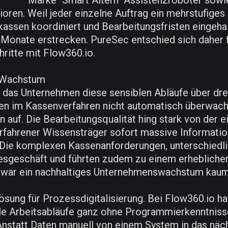
Marke "Smart Altern" Assistenzroboter sowi
ren. Weil jeder einzelne Auftrag ein mehrstufiges
ssen koordiniert und Bearbeitungsfristen eingeha
Monate erstrecken. PureSec entschied sich daher fü
ritte mit Flow360.io.
e Wachstum
das Unternehmen diese sensiblen Abläufe über drei
sten im Kassenverfahren nicht automatisch überwac
 auf. Die Bearbeitungsqualität hing stark von der 
fahrener Wissensträger sofort massive Information
 Die komplexen Kassenanforderungen, unterschiedli
gesgeschäft und führten zudem zu einem erhebliche
war ein nachhaltiges Unternehmenswachstum kaum r
Lösung für Prozessdigitalisierung. Bei Flow360.io h
lle Arbeitsabläufe ganz ohne Programmierkenntniss
statt Daten manuell von einem System in das nächs