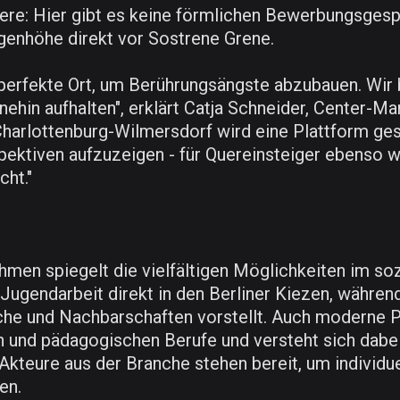
re: Hier gibt es keine förmlichen Bewerbungsgesp
genhöhe direkt vor Sostrene Grene.
perfekte Ort, um Berührungsängste abzubauen. Wir 
ehin aufhalten", erklärt Catja Schneider, Center
arlottenburg-Wilmersdorf wird eine Plattform gesc
pektiven aufzuzeigen - für Quereinsteiger ebenso w
cht."
men spiegelt die vielfältigen Möglichkeiten im soz
ugendarbeit direkt in den Berliner Kiezen, während 
iche und Nachbarschaften vorstellt. Auch moderne P
en und pädagogischen Berufe und versteht sich dabe
 Akteure aus der Branche stehen bereit, um individ
en.