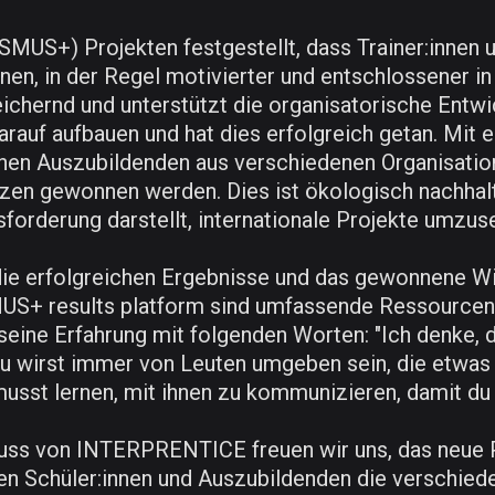
ASMUS+) Projekten festgestellt, dass Trainer:innen 
en, in der Regel motivierter und entschlossener in i
eichernd und unterstützt die organisatorische Ent
f aufbauen und hat dies erfolgreich getan. Mit ein
hen Auszubildenden aus verschiedenen Organisation
nzen gewonnen werden. Dies ist ökologisch nachha
sforderung darstellt, internationale Projekte umzus
t die erfolgreichen Ergebnisse und das gewonnene
S+ results platform sind umfassende Ressourcen u
eine Erfahrung mit folgenden Worten: "Ich denke, 
.) du wirst immer von Leuten umgeben sein, die etwas
usst lernen, mit ihnen zu kommunizieren, damit du t
luss von INTERPRENTICE freuen wir uns, das neue
rten Schüler:innen und Auszubildenden die verschied