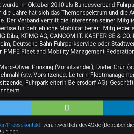
t wurde im Oktober 2010 als Bundesverband Fuhrpa
r die Jahre hat sich das Themenspektrum und die A
Der Verband vertritt die Interessen seiner Mitgli
ertise für betriebliche Mobilität bereit. Mitgliede
ING Diba, KPMG AG, CANCOM IT, KAEFER SE & CO. K
lheim, Deutsche Bahn Fuhrparkservice oder Stadtw
er FMFE Fleet and Mobility Management Federatio
rc-Oliver Prinzing (Vorsitzender), Dieter Grün (stv
chmahl (stv. Vorsitzende, Leiterin Fleetmanageme
sitzende, Fuhrparkleiterin Beiersdorf AG). Geschäfts
annheim.
er/Pressekontakt
verantwortlich. devAS.de (Betreiber die
zu eigen.